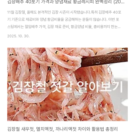
김장배추 40포기 가격과 양념재료 황금레시피 완벽정리 (2025 최신판)
11월 김장철, 올해도 본격적인 김장 시즌이 시작됐습니다.특히 김장배추 40포
기 기준으로 재료비와 양념 황금비율을 궁금해하는 분들이 많습니다. 이번 포
스팅에서는 절임배추 가격, 김장 재료 준비, 황금양념 비율, 총비용까지 한눈에
확인할 수 있도록 정리했습니다. 🧂 1. 김장배추 40포기 기준김장배추 40포
2025. 10. 30.
기면 약 130kg(생배추 기준) 정도이며, 절임배추로 환산하면 약 45~50kg
입니다.2025년 김장철 기준 절임배추 시세표는 다음과 같습니다.구분 시기 1
포기당 가격 총금액(40포기 기준)직접 절임 11월 초~중순 2,000원 약 8만
원절임배추 구매 11월 중순~말 3,000~3,500원 약 12만~14만 원농협/하나
로마트 예약 10월 말~11월 초 2,700원 약 11만 원산지직송 (택배) ..
김장철 새우젓, 멸치액젓, 까나리액젓 차이와 활용법 총정리