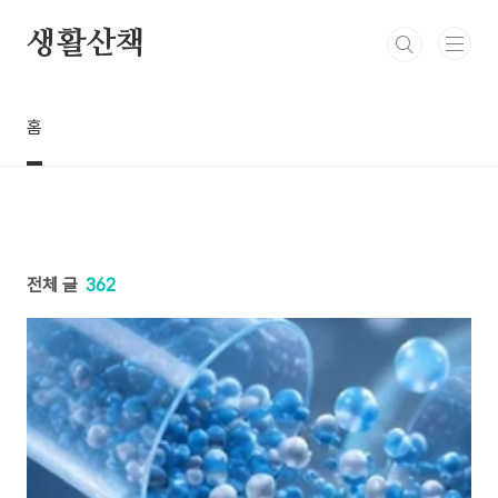
본문 바로가기
생활산책
홈
전체 글
362