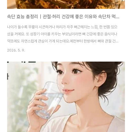
속단 효능 총정리｜관절·허리 건강에 좋은 이유와 속단차 먹는법
나이가 들수록 무릎이 시큰하거나 허리가 자주 뻐근해지는 느낌, 한 번쯤 있으
셨을 거예요. 또 성장기 아이를 키우는 부모님이라면 뼈 건강에 좋은 음식이나
약초에도 자연스럽게 관심이 가게 되는데요.예전부터 한방에서 뼈와 관절 건강
관리용으로 많이 사용되어 온 약초 중 하나가 바로 속단이에요. 이름부터 조금
2026. 5. 9.
독특하죠. “끊어진 것을 이어준다”는 의미를 담고 있다고 알려져 있는데, 그만
큼 근육과 뼈 건강을 돕는 약초로 오랫동안 사랑받아왔답니다.오늘은 속단이
어떤 약초인지, 어떤 효능이 있는지, 그리고 속단차 끓이는 방법까지 자세히 알
아볼게요.---속단이란?속단은 꿀풀과에 속하는 여러해살이 식물이에요. 주로
산기슭이나 습기가 많은 곳에서 잘 자라며, 여름철에는 보라빛이나 연분홍빛
꽃을 피운답니다.한방에서는 속단의..