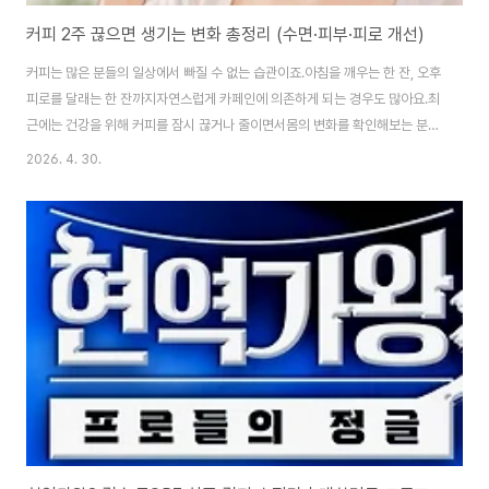
커피 2주 끊으면 생기는 변화 총정리 (수면·피부·피로 개선)
커피는 많은 분들의 일상에서 빠질 수 없는 습관이죠.아침을 깨우는 한 잔, 오후
피로를 달래는 한 잔까지자연스럽게 카페인에 의존하게 되는 경우도 많아요.최
근에는 건강을 위해 커피를 잠시 끊거나 줄이면서몸의 변화를 확인해보는 분들
도 늘어나고 있는데요.오늘은 커피를 2주 동안 끊었을 때 나타나는 변화를차분
2026. 4. 30.
하게 정리해드릴게요 💛---🌿 1. 초기 1~3일: 카페인 금단 증상 커피를 끊으
면 가장 먼저몸이 카페인 없이 적응하려는 과정이 시작됩니다.✔ 대표 증상두
통졸림집중력 저하예민함카페인이 갑자기 줄어들면서뇌가 균형을 다시 맞추
는 과정이라고 보시면 돼요.👉 보통 3일 정도 지나면 점점 완화됩니다.---🌙
2. 4~7일: 수면 질 개선일주일 정도가 지나면가장 먼저 체감되는 변화는 수면
의 질입니다.✔ 변화잠드..