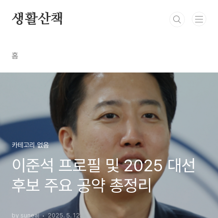
본문 바로가기
생활산책
홈
카테고리 없음
이준석 프로필 및 2025 대선
후보 주요 공약 총정리
by suneaj
2025. 5. 12.