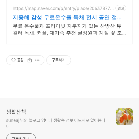
가족펜션, 올레길 20코스, 바닷가,
2인~4인실
https://map.naver.com/p/entry/place/206378770
광고
8
지중해 감성 무료온수풀 독채 전시 공연 갤러
리 문화공간
무료 온수풀과 프라이빗 자쿠지가 있는 산방산 뷰
컬러 독채. 커플, 대가족 추천 귤정원과 계절 꽃 조
경 산책, 호텔급 침구로 푹 쉬는 제주 감성 빌리지
독채.
공감
구독하기
생활산책
suneaj 님의 블로그 입니다 생활속 정보 이모저모 알아봄니
다