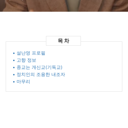
• 설난영 프로필
• 고향 정보
• 종교는 개신교(기독교)
• 정치인의 조용한 내조자
• 마무리