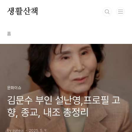
본문 바로가기
생활산책
홈
문화이슈
김문수 부인 설난영,프로필 고
향, 종교, 내조 총정리
by suneaj
2025. 5. 9.