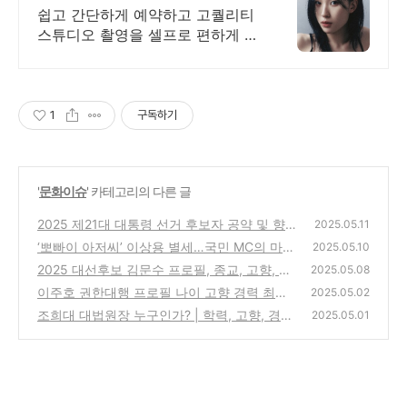
쉽고 간단하게 예약하고 고퀄리티
스튜디오 촬영을 셀프로 편하게 촬
영하세요
1
구독하기
'
문화이슈
' 카테고리의 다른 글
2025 제21대 대통령 선거 후보자 공약 및 향
2025.05.11
후 일정 총정리
‘뽀빠이 아저씨’ 이상용 별세…국민 MC의 마지
(4)
2025.05.10
막 인사
2025 대선후보 김문수 프로필, 종교, 고향, 정
(1)
2025.05.08
치경력, 최신 지지율 총정리
이주호 권한대행 프로필 나이 고향 경력 최근
(1)
2025.05.02
행보 가족관계 총정리
조희대 대법원장 누구인가? | 학력, 고향, 경력,
(3)
2025.05.01
임기, 법적 성향 및 대표 판결 정리
(3)