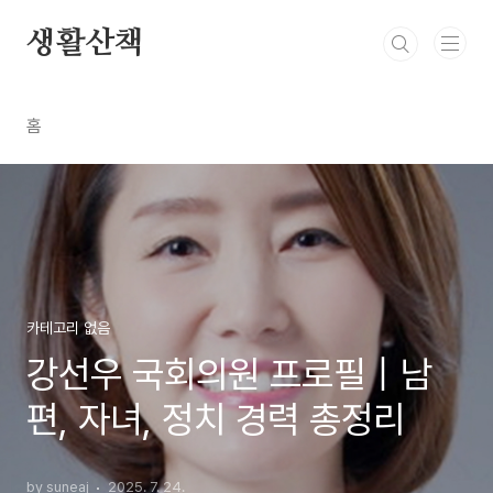
본문 바로가기
생활산책
홈
카테고리 없음
강선우 국회의원 프로필｜남
편, 자녀, 정치 경력 총정리
by suneaj
2025. 7. 24.