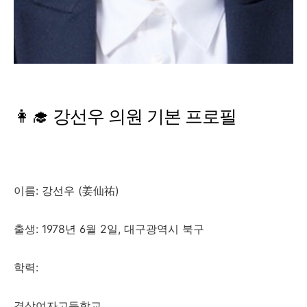
👩‍🎓 강선우 의원 기본 프로필
이름: 강선우 (姜仙祐)
출생: 1978년 6월 2일, 대구광역시 북구
학력:
경상여자고등학교