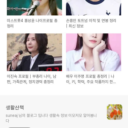
미스트롯4 홍성윤 나이프로필 총
손흥민 토트넘 이적 및 연봉 정리
정리
| 최신 정보
이진숙 프로필｜부총리 나이, 남
배우 이주명 프로필 총정리｜나
편, 가족관계, 정치경력 총정리
이, 키, 학력, 주요 작품까지 한눈
에!
생활산책
suneaj 님의 블로그 입니다 생활속 정보 이모저모 알아봄니
다