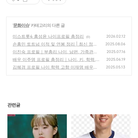
'
문화이슈
' 카테고리의 다른 글
미스트롯4 홍성윤 나이프로필 총정리
2026.02.12
(0)
손흥민 토트넘 이적 및 연봉 정리 | 최신 정보
2025.08.06
이진숙 프로필｜부총리 나이, 남편, 가족관계,
(5)
2025.07.16
정치경력 총정리
배우 이주명 프로필 총정리｜나이, 키, 학력,
(8)
2025.06.19
주요 작품까지 한눈에!
김혜경 프로필 나이 학력 고향 이재명 배우자
(4)
2025.05.13
아내 내조까지 총정리
(3)
관련글