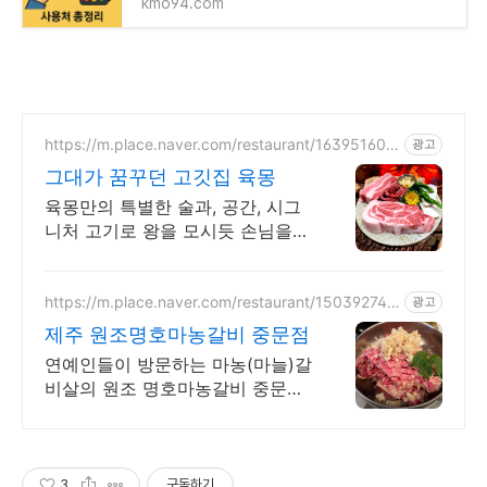
kmo94.com
https://m.place.naver.com/restaurant/163951608
광고
3
그대가 꿈꾸던 고깃집 육몽
육몽만의 특별한 술과, 공간, 시그
니처 고기로 왕을 모시듯 손님을
대접합니다
https://m.place.naver.com/restaurant/150392745
광고
1
제주 원조명호마농갈비 중문점
연예인들이 방문하는 마농(마늘)갈
비살의 원조 명호마농갈비 중문점
입니다.
3
구독하기