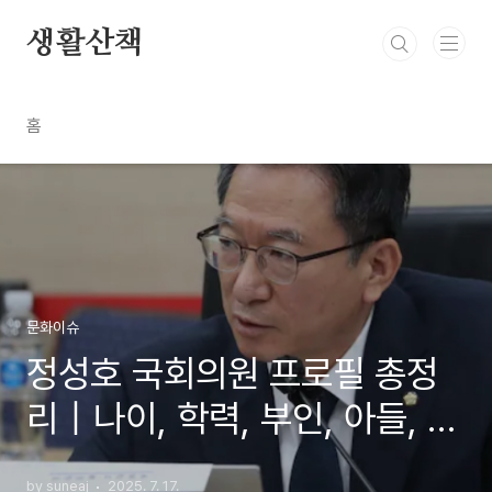
본문 바로가기
생활산책
홈
문화이슈
정성호 국회의원 프로필 총정
리｜나이, 학력, 부인, 아들, 정
치 경력까지 한눈에
by suneaj
2025. 7. 17.