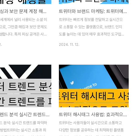
트위터 피싱과 보안 문제 계정 해킹을 방지하는 방법
트위터와 브랜드 마케팅: 트위터에서 브랜드 인지도를 높이는 방법
 세계에서 널리 사용되는 소셜 미
트위터는 빠르게 정보를 전달하고 실시간으
으로, 그만큼 해킹과 보안 문제도
로 소통할 수 있는 플랫폼으로, 브랜드 인지
생합니다. 특히 피싱 공격은 사용
도를 높이는 데 있어 매우 효과적인 도구입니
많이 당하는 보안 위협 중 하나
다. 전 세계 수많은 사람들이 활발히 활동하
2.
2024. 11. 12.
번 포스팅에서는 트위터 계정 해킹
는 이 플랫폼에서 브랜드가 어떻게 효율적으
위해 사용자가 취할 수 있는 보
로 마케팅을 진행할 수 있는지에 대해 알아보
피싱을 예방하는 방법에 대해 알아
겠습니다. 1. 브랜드 계정 최적화하기트위터
1. 트위터 계정 해킹과 피싱의 위
에서 브랜드 계정이 눈에 띄려면 계정 설정부
 계정 해킹은 개인뿐만 아니라 기
터 철저히 준비해야 합니다.프로필 사진: 브
기관에 큰 피해를 줄 수 있습니
랜드의 로고나 명확하게 인식 가능한 이미지
계정을 통해 악성 링크가 배포되
를 사용해 브랜드를 즉시 알아볼 수 있도록
정보가 확산될 수 있으며, 이는
하세요.바이오(Bio) 작성: 브랜드의 성격과
과 경제적 피해로 이어질 수 있습
주요 메시지를 간단하면서도 강렬하게 소개
트위터 트렌드 분석 실시간 트렌드를 파악하고 참여하는 방법
트위터 해시태그 사용법: 효과적으로 트윗을 홍보하는 방법
 해커들이 사용자에게 이메일, 다
하는 문장을 작성하세요. 적절한 키워드를 포
(DM), 트윗 등을 통해 악성 링
함하면 검색에 도움이 됩니다.트위터 핀 트
드 분석: 실시간 트렌드를 파악하
트위터는 사용자들이 실시간으로 소통하고
도록 유도하여 계정 정보나 비밀
윗: 중요한 소식이나 홍보 중인 이벤트를 가
 방법트위터는 실시간 소통과 최
다양한 정보를 공유하는 데 최적화된 플랫폼