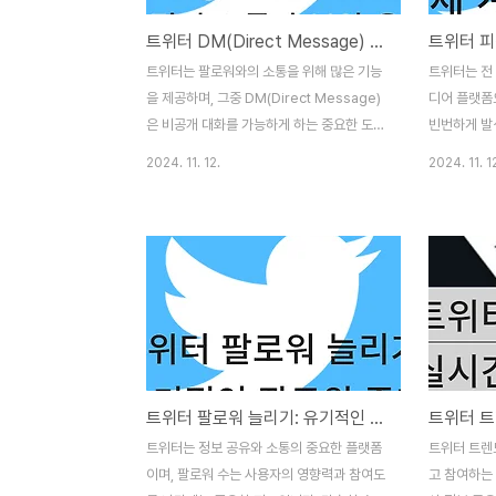
트위터 DM(Direct Message) 기능 사용법 효과적인 소통과 보안 유지 방법
트위터는 팔로워와의 소통을 위해 많은 기능
트위터는 전
을 제공하며, 그중 DM(Direct Message)
디어 플랫폼
은 비공개 대화를 가능하게 하는 중요한 도구
빈번하게 발
입니다. DM을 통해 효과적으로 소통하고 보
자들이 가장 
2024. 11. 12.
2024. 11. 1
안을 유지하기 위해 알아두어야 할 필수 전략
입니다. 이
과 팁을 소개합니다. 1. 트위터 DM의 기본
을 방지하기 
사용법 트위터 DM은 사용자가 팔로워와 1:1
안 조치와 
또는 그룹으로 소통할 수 있도록 해주는 기능
보겠습니다. 
입니다.DM 보내기: 상대방의 프로필에서 ‘메
험성 트위터
시지’ 버튼을 클릭하거나, 트위터 앱의 DM
업이나 공공
탭에서 ‘새 메시지’를 선택해 시작할 수 있습
다. 해킹된 
니다.그룹 대화: 최대 50명까지 참여할 수 있
거나 잘못된 
는 그룹 대화를 통해 공동 프로젝트나 이벤트
신뢰도 손상
트위터 팔로워 늘리기: 유기적인 팔로워 증가 전략
계획 시 유용하게 활용할 수 있습니다.미디어
니다.피싱은
첨부: 텍스트뿐만 아니라 이미지, 동영상,
이렉트 메시지
트위터는 정보 공유와 소통의 중요한 플랫폼
트위터 트렌
GIF를 첨부할 수 있어 더욱 풍부한 ..
크를 클릭하
이며, 팔로워 수는 사용자의 영향력과 참여도
고 참여하는