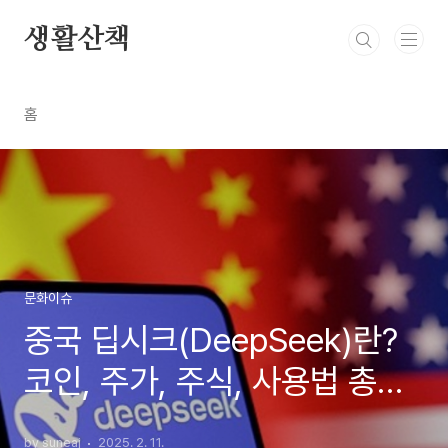
본문 바로가기
생활산책
홈
문화이슈
중국 딥시크(DeepSeek)란?
코인, 주가, 주식, 사용법 총정
리
by suneaj
2025. 2. 11.