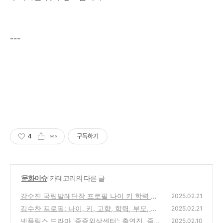
---
4
구독하기
'
문화이슈
' 카테고리의 다른 글
강수진 국립발레단장 프로필 나이 키 학력 고
2025.02.21
향 업적 남편 자녀
김수찬 프로필: 나이, 키, 고향, 학력, 부모, 가
(1)
2025.02.21
수 경력, 대표곡 정리
넷플릭스 드라마 '중증외상센터': 출연진, 줄거
(1)
2025.02.10