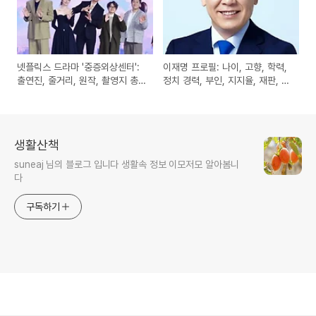
넷플릭스 드라마 '중증외상센터':
이재명 프로필: 나이, 고향, 학력,
출연진, 줄거리, 원작, 촬영지 총
정치 경력, 부인, 지지율, 재판, 관
정리
련주 총정리
생활산책
suneaj 님의 블로그 입니다 생활속 정보 이모저모 알아봄니
다
구독하기