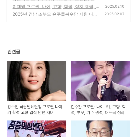
리, 원작, 촬영지 총정리
이재명 프로필: 나이, 고향, 학력, 정치 경력, 부
(4)
2025.02.10
인, 지지율, 재판, 관련주 총정리
2025년 경남 조부모 손주돌봄수당 지원 다자
(4)
2025.02.07
녀. 외동손주. 신청 방법 및 지급 기준
(2)
관련글
강수진 국립발레단장 프로필 나이
김수찬 프로필: 나이, 키, 고향, 학
키 학력 고향 업적 남편 자녀
력, 부모, 가수 경력, 대표곡 정리